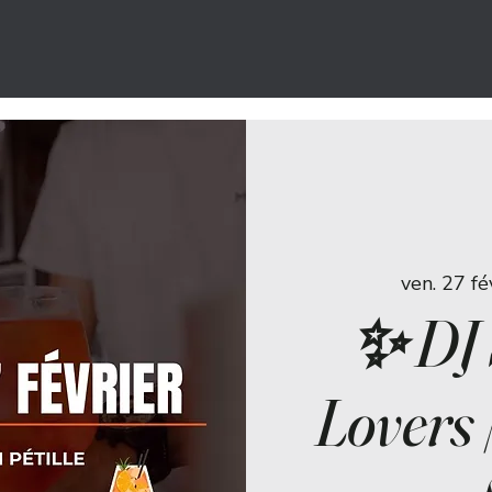
ven. 27 fé
✨ DJ 
Lovers 